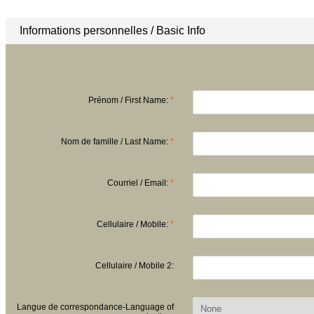
Informations personnelles / Basic Info
Prénom / First Name:
*
Nom de famille / Last Name:
*
Courriel / Email:
*
Cellulaire / Mobile:
*
Cellulaire / Mobile 2:
Langue de correspondance-Language of