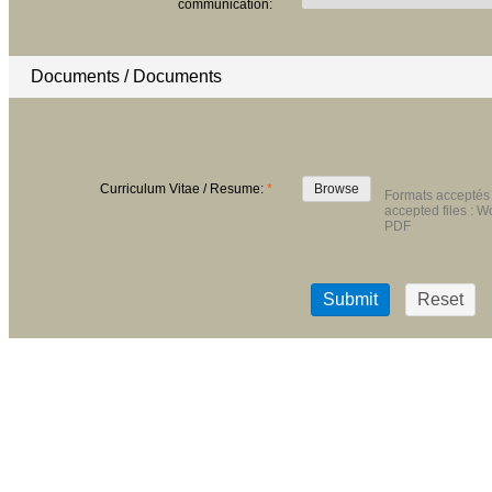
communication:
Documents / Documents
Curriculum Vitae / Resume:
*
Browse
Formats acceptés 
accepted files : W
PDF